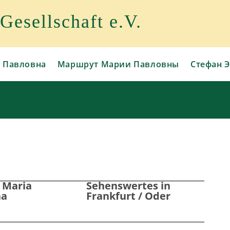
esellschaft e.V.
 Павловна
Маршрут Марии Павловны
Стефан Э
 Maria
Sehenswertes in
na
Frankfurt / Oder