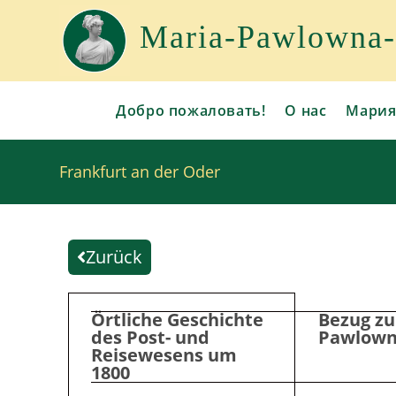
Maria-Pawlowna-G
Добро пожаловать!
О нас
Мария
Frankfurt an der Oder
Zurück
Örtliche Geschichte
Bezug zu
des Post- und
Pawlow
Reisewesens um
1800