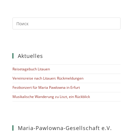
Press
Escap
to
close
the
searc
Aktuelles
panel.
Reisetagebuch Litauen
Vereinsreise nach Litauen: Rückmeldungen
Festkonzert für Maria Pawlowna in Erfurt
Musikalische Wanderung zu Liszt, ein Rückblick
Maria-Pawlowna-Gesellschaft e.V.