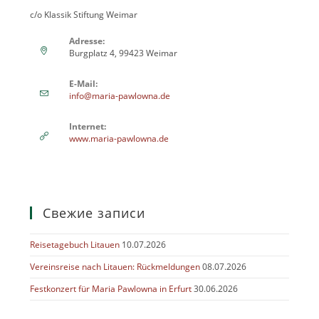
c/o Klassik Stiftung Weimar
Adresse:
Burgplatz 4, 99423 Weimar
E-Mail:
Откроется
info@maria-pawlowna.de
в
вашем
Internet:
приложении
www.maria-pawlowna.de
Свежие записи
Reisetagebuch Litauen
10.07.2026
Vereinsreise nach Litauen: Rückmeldungen
08.07.2026
Festkonzert für Maria Pawlowna in Erfurt
30.06.2026