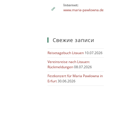
вашем
Internet:
приложении
www.maria-pawlowna.de
Свежие записи
Reisetagebuch Litauen
10.07.2026
Vereinsreise nach Litauen:
Rückmeldungen
08.07.2026
Festkonzert für Maria Pawlowna in
Erfurt
30.06.2026