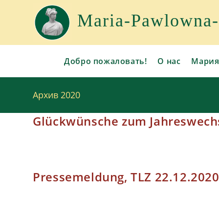
Перейти
к
Maria-Pawlowna-G
содержимому
Добро пожаловать!
О нас
Мария
Архив 2020
Glückwünsche zum Jahreswech
Pressemeldung, TLZ 22.12.202