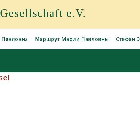
esellschaft e.V.
 Павловна
Маршрут Марии Павловны
Стефан Э
sel
0