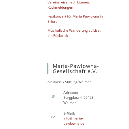
Vereinsreise nach Litauen:
Rückmeldungen
Festkonzert für Maria Pawlowna in
Erfurt
Musikalische Wanderung zu Liszt,
ein Rückblick
Maria-Pawlowna-
Gesellschaft e.V.
c/o Klassik Stiftung Weimar
Adresse:
Burgplatz 4, 99423
Weimar
E-Mail:
info@maria-
Откроется
pawlowna.de
в