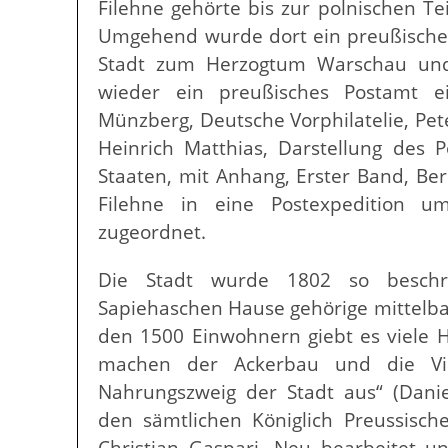
Filehne gehörte bis zur polnischen T
Umgehend wurde dort ein preußisches
Stadt zum Herzogtum Warschau und
wieder ein preußisches Postamt ei
Münzberg, Deutsche Vorphilatelie, Pet
Heinrich Matthias, Darstellung des 
Staaten, mit Anhang, Erster Band, Ber
Filehne in eine Postexpedition 
zugeordnet.
Die Stadt wurde 1802 so beschri
Sapiehaschen Hause gehörige mittelbare
den 1500 Einwohnern giebt es viele 
machen der Ackerbau und die Vieh
Nahrungszweig der Stadt aus“ (Danie
den sämtlichen Königlich Preussisc
Christian Gaspari. Neu bearbeitet un