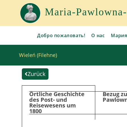
Maria-Pawlowna-G
Добро пожаловать!
О нас
Мария
Wieleń (Filehne)
Zurück
Örtliche Geschichte
Bezug zu
des Post- und
Pawlow
Reisewesens um
1800