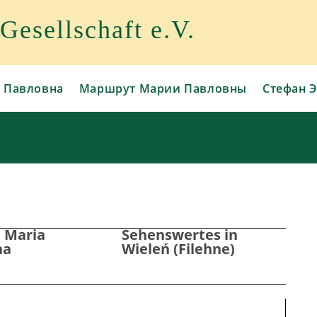
esellschaft e.V.
 Павловна
Маршрут Марии Павловны
Стефан Э
 Maria
Sehenswertes in
na
Wieleń (Filehne)