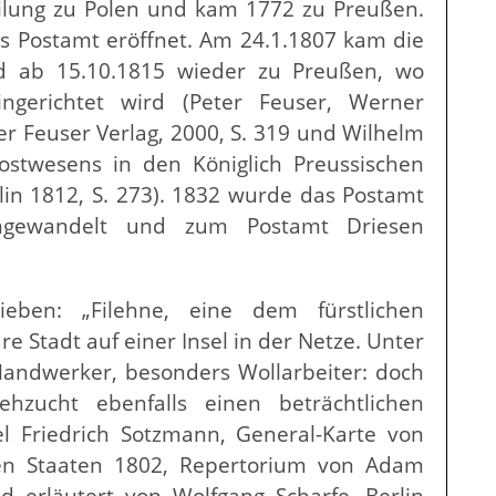
eilung zu Polen und kam 1772 zu Preußen.
 Postamt eröffnet. Am 24.1.1807 kam die
 ab 15.10.1815 wieder zu Preußen, wo
ngerichtet wird (Peter Feuser, Werner
er Feuser Verlag, 2000, S. 319 und Wilhelm
Postwesens in den Königlich Preussischen
lin 1812, S. 273). 1832 wurde das Postamt
umgewandelt und zum Postamt Driesen
eben: „Filehne, eine dem fürstlichen
 Stadt auf einer Insel in der Netze. Unter
Handwerker, besonders Wollarbeiter: doch
zucht ebenfalls einen beträchtlichen
l Friedrich Sotzmann, General-Karte von
hen Staaten 1802, Repertorium von Adam
d erläutert von Wolfgang Scharfe, Berlin