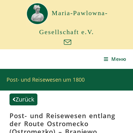
Maria-Pawlowna-
Gesellschaft e.V.
Меню
Post- und Reisewesen um 1800
Zurück
Post- und Reisewesen entlang
der Route Ostromecko
(Ostromezko) – Braniewo