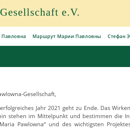
esellschaft e.V.
 Павловна
Маршрут Марии Павловны
Стефан Э
awlowna-Gesellschaft,
 erfolgreiches Jahr 2021 geht zu Ende. Das Wirke
in stehen im Mittelpunkt und bestimmen die In
Maria Pawlowna“ und des wichtigsten Projekte