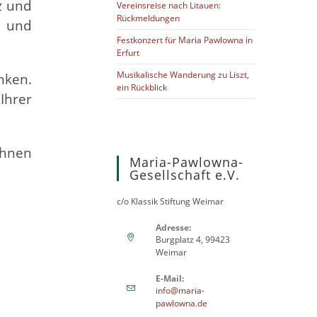
z und
Vereinsreise nach Litauen:
Rückmeldungen
e und
Festkonzert für Maria Pawlowna in
Erfurt
Musikalische Wanderung zu Liszt,
nken.
ein Rückblick
Ihrer
Ihnen
Maria-Pawlowna-
Gesellschaft e.V.
c/o Klassik Stiftung Weimar
Adresse:
Burgplatz 4, 99423
Weimar
E-Mail:
info@maria-
pawlowna.de