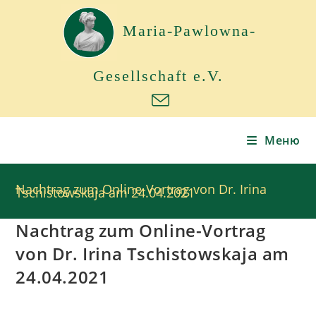
Maria-Pawlowna-
Gesellschaft e.V.
Меню
Nachtrag zum Online-Vortrag von Dr. Irina
Tschistowskaja am 24.04.2021
Nachtrag zum Online-Vortrag
von Dr. Irina Tschistowskaja am
24.04.2021