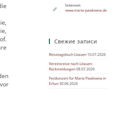
die
Internet:
www.maria-pawlowna.de
ie,
ie,
of.
Свежие записи
re
Reisetagebuch Litauen
10.07.2026
Vereinsreise nach Litauen:
Rückmeldungen
08.07.2026
den
Festkonzert für Maria Pawlowna in
vor
Erfurt
30.06.2026