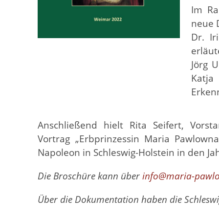
Im Ra
neue D
Dr. I
erläu
Jörg U
Katja
Erkenn
Anschließend hielt Rita Seifert, Vorst
Vortrag „Erbprinzessin Maria Pawlown
Napoleon in Schleswig-Holstein in den Ja
Die Broschüre kann über
info@maria-pawl
Über die Dokumentation haben die Schlesw