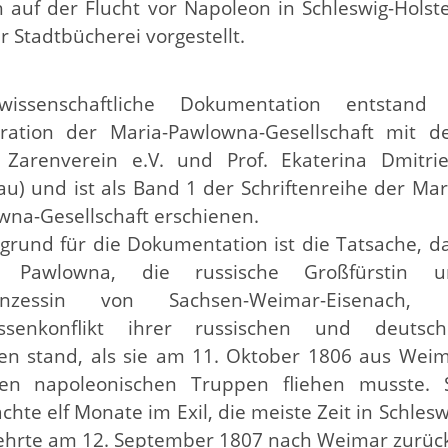
uf der Flucht vor Napoleon in Schleswig-Holst
 Stadtbücherei vorgestellt.
issenschaftliche Dokumentation entstand 
ration der Maria-Pawlowna-Gesellschaft mit 
r Zarenverein e.V. und Prof. Ekaterina Dmitri
u) und ist als Band 1 der Schriftenreihe der Mar
wna-Gesellschaft erschienen.
grund für die Dokumentation ist die Tatsache, d
a Pawlowna, die russische Großfürstin u
rinzessin von Sachsen-Weimar-Eisenach, 
essenkonflikt ihrer russischen und deutsc
ien stand, als sie am 11. Oktober 1806 aus Wei
en napoleonischen Truppen fliehen musste. 
chte elf Monate im Exil, die meiste Zeit in Schlesw
ehrte am 12. September 1807 nach Weimar zurüc