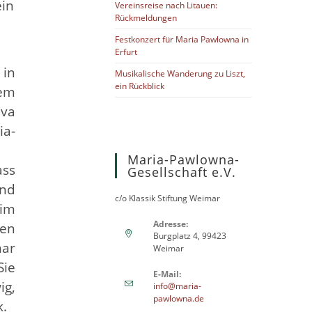
ein
Vereinsreise nach Litauen:
Rückmeldungen
Festkonzert für Maria Pawlowna in
Erfurt
in
Musikalische Wanderung zu Liszt,
ein Rückblick
dem
eva
ia-
Maria-Pawlowna-
ass
Gesellschaft e.V.
nd
c/o Klassik Stiftung Weimar
im
Adresse:
hen
Burgplatz 4, 99423
mar
Weimar
Sie
E-Mail:
ig,
info@maria-
pawlowna.de
k.