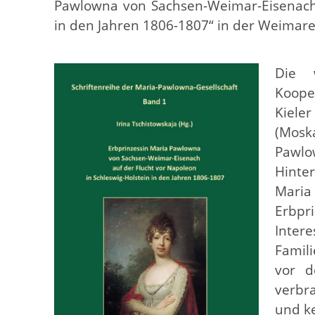
Pawlowna von Sachsen-Weimar-Eisenach a
in den Jahren 1806-1807“ in der Weimarer
Die w
Koope
Kiele
(Moska
Pawlo
Hinter
Mari
Erbp
Inter
Famil
vor d
verbra
und k