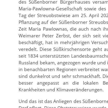
des Süßenborner Bürgerhauses versamm
Maria-Pawlowna-Gesellschaft sowie des
Tag der Streuobstwiese am 25. April 202
Pflanzung auf der Süßenborner Streuobst
Zeit Maria Pawlownas, die auch nach ih
Weimarer Peter Zerbst, der sich seit vi
beschäftigt, hat in mehrjährigen Versu
veredelt. Diese Süßkirschensorte geht a
seit 1834 unterstützten Landesbaumschu
Russland bekam, angezogen wurde und 
in benachbarten Regionen verbreitet wa
sind dunkelrot und sehr schmackhaft. Die
besser angepasst an die lokalen Be
Krankheiten und Klimaveränderungen.
Und das ist das Anliegen des Süßenborne
Dorf pflegt. Diese Obststreuwiese wurde