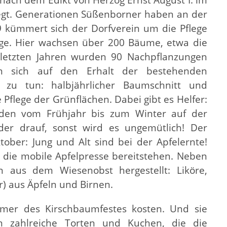
egt. Generationen Süßenborner haben an der
9 kümmert sich der Dorfverein um die Pflege
age. Hier wachsen über 200 Bäume, etwa die
 letzten Jahren wurden 90 Nachpflanzungen
n sich auf den Erhalt der bestehenden
zu tun: halbjährlicher Baumschnitt und
lege der Grünflächen. Dabei gibt es Helfer:
iden vom Frühjahr bis zum Winter auf der
der drauf, sonst wird es ungemütlich! Der
ober: Jung und Alt sind bei der Apfelernte!
 die mobile Apfelpresse bereitstehen. Neben
n aus dem Wiesenobst hergestellt: Liköre,
r) aus Äpfeln und Birnen.
ehmer des Kirschbaumfestes kosten. Und sie
en zahlreiche Torten und Kuchen, die die