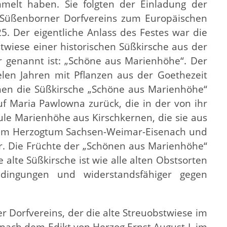
elt haben. Sie folgten der Einladung der
 Süßenborner Dorfvereins zum Europäischen
5. Der eigentliche Anlass des Festes war die
wiese einer historischen Süßkirsche aus der
r genannt ist: „Schöne aus Marienhöhe“. Der
elen Jahren mit Pflanzen aus der Goethezeit
chen die Süßkirsche „Schöne aus Marienhöhe“
uf Maria Pawlowna zurück, die in der von ihr
le Marienhöhe aus Kirschkernen, die sie aus
im Herzogtum Sachsen-Weimar-Eisenach und
r. Die Früchte der „Schönen aus Marienhöhe“
 alte Süßkirsche ist wie alle alten Obstsorten
dingungen und widerstandsfähiger gegen
r Dorfvereins, der die alte Streuobstwiese im
 nach dem Edikt von Herzog Ernst August I. im