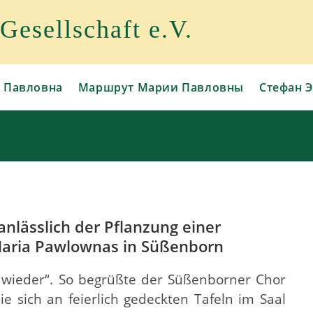
esellschaft e.V.
 Павловна
Маршрут Марии Павловны
Стефан Э
nlässlich der Pflanzung einer
 Maria Pawlownas in Süßenborn
t wieder“. So begrüßte der Süßenborner Chor
e sich an feierlich gedeckten Tafeln im Saal