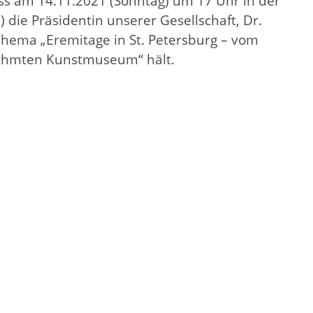
ss am 14.11.2021 (Sonntag) um 17 Uhr in der
die Präsidentin unserer Gesellschaft, Dr.
Thema „Eremitage in St. Petersburg – vom
rühmten Kunstmuseum“ hält.