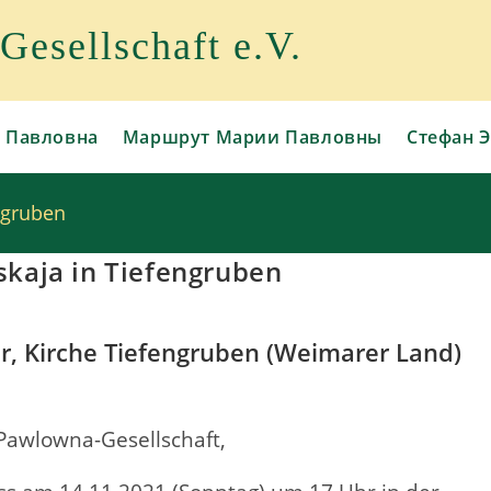
esellschaft e.V.
 Павловна
Маршрут Марии Павловны
Стефан Э
engruben
skaja in Tiefengruben
r, Kirche Tiefengruben (Weimarer Land)
Pawlowna-Gesellschaft,