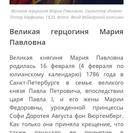
Великая герцогиня Мария Павловна. Скульптор Иоганн
Петер Кауфманн, 1820, Фото: Фонд Веймарcкой классики
Великая герцогиня Мария
Павловна
Великая княгиня Мария Павловна
родилась 16 февраля (4 февраля по
юлианскому календарю) 1786 года в
Санкт-Петербурге в семье великого
князя Павла Петровича, впоследствии
царя Павла I, и его жены Марии
Федоровны, урожденной принцессы
Софи Доротея Августа фон Вюртемберг.
Как только она приняла крещение, что
также означало ее принятие в