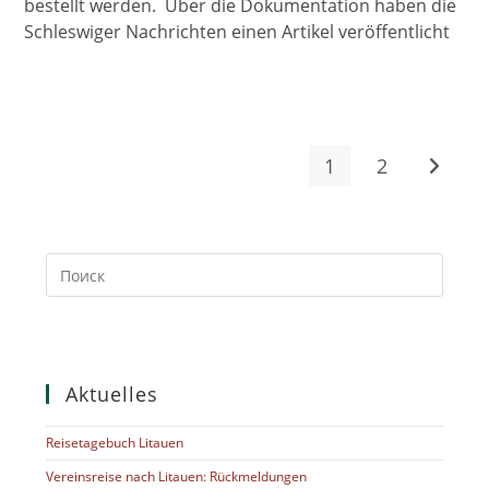
bestellt werden. Über die Dokumentation haben die
Schleswiger Nachrichten einen Artikel veröffentlicht
1
2
Перейт
Press
Escap
to
close
the
searc
Aktuelles
panel.
Reisetagebuch Litauen
Vereinsreise nach Litauen: Rückmeldungen