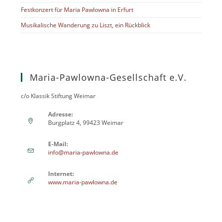
Festkonzert für Maria Pawlowna in Erfurt
Musikalische Wanderung zu Liszt, ein Rückblick
Maria-Pawlowna-Gesellschaft e.V.
c/o Klassik Stiftung Weimar
Adresse:
Burgplatz 4, 99423 Weimar
E-Mail:
Откроется
info@maria-pawlowna.de
в
вашем
Internet:
приложении
www.maria-pawlowna.de