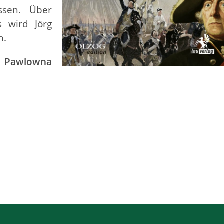
ssen. Über
s wird Jörg
n.
a Pawlowna