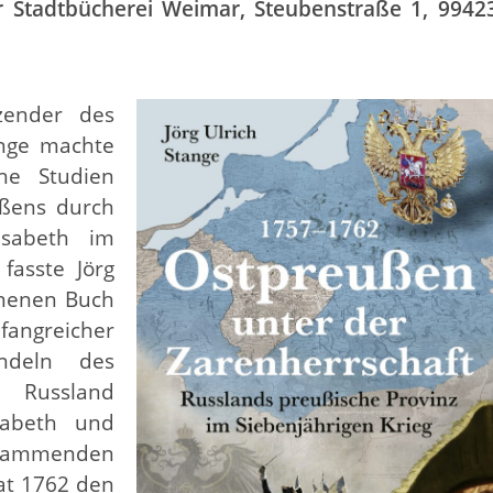
r Stadtbücherei Weimar, Steubenstraße 1, 9942
tzender des
ange machte
che Studien
ußens durch
isabeth im
fasste Jörg
enenen Buch
angreicher
ndeln des
 Russland
sabeth und
stammenden
 hat 1762 den