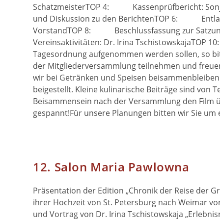
SchatzmeisterTOP 4: Kassenprüfbericht: Sonj
und Diskussion zu den BerichtenTOP 6: Entla
VorstandTOP 8: Beschlussfassung zur Satzun
Vereinsaktivitäten: Dr. Irina TschistowskajaTOP 
Tagesordnung aufgenommen werden sollen, so bitt
der Mitgliederversammlung teilnehmen und freu
wir bei Getränken und Speisen beisammenbleiben 
beigestellt. Kleine kulinarische Beiträge sind vo
Beisammensein nach der Versammlung den Film übe
gespannt!Für unsere Planungen bitten wir Sie um 
12. Salon Maria Pawlowna
Präsentation der Edition „Chronik der Reise der G
ihrer Hochzeit von St. Petersburg nach Weimar v
und Vortrag von Dr. Irina Tschistowskaja „Erlebni