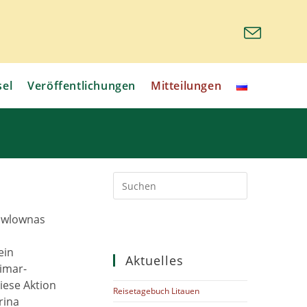
sel
Veröffentlichungen
Mitteilungen
Press
Escape
to
Pawlownas
close
e
the
search
ein
Aktuelles
panel.
imar-
iese Aktion
Reisetagebuch Litauen
rina