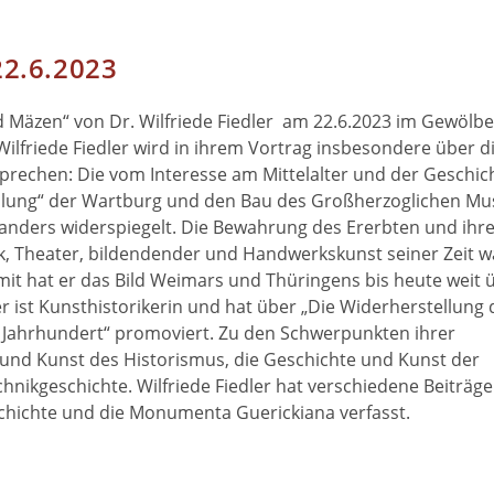
22.6.2023
 Mäzen“ von Dr. Wilfriede Fiedler am 22.6.2023 im Gewölbe
ilfriede Fiedler wird in ihrem Vortrag insbesondere über d
rechen: Die vom Interesse am Mittelalter und der Geschic
llung“ der Wartburg und den Bau des Großherzoglichen M
xanders widerspiegelt. Die Bewahrung des Ererbten und ihr
ik, Theater, bildendender und Handwerkskunst seiner Zeit 
it hat er das Bild Weimars und Thüringens bis heute weit 
r ist Kunsthistorikerin und hat über „Die Widerherstellung 
Jahrhundert“ promoviert. Zu den Schwerpunkten ihrer
r und Kunst des Historismus, die Geschichte und Kunst der
nikgeschichte. Wilfriede Fiedler hat verschiedene Beiträge u
schichte und die Monumenta Guerickiana verfasst.