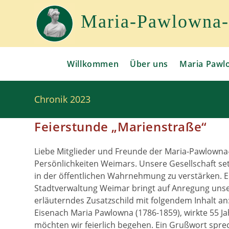
Zum
Inhalt
Maria-Pawlowna-G
springen
Willkommen
Über uns
Maria Pawl
Chronik 2023
Feierstunde „Marienstraße“
Liebe Mitglieder und Freunde der Maria-Pawlowna-
Persönlichkeiten Weimars. Unsere Gesellschaft se
in der öffentlichen Wahrnehmung zu verstärken. E
Stadtverwaltung Weimar bringt auf Anregung unse
erläuterndes Zusatzschild mit folgendem Inhalt 
Eisenach Maria Pawlowna (1786-1859), wirkte 55 Ja
möchten wir feierlich begehen. Ein Grußwort sprec