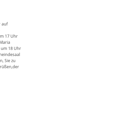
 auf
)
um 17 Uhr
 Maria
) um 18 Uhr
meindesaal
, Sie zu
Grüßen,der