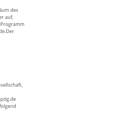
iläum des
r auf,
as Programm
de.Der
sellschaft,
ipzig.de
folgend