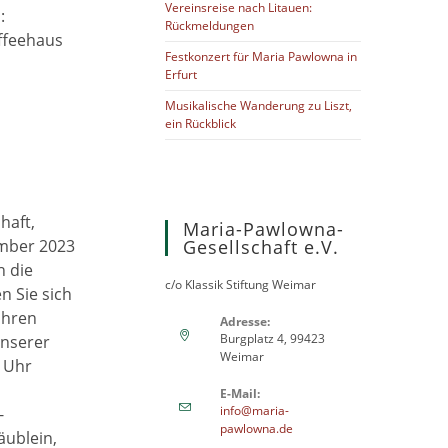
Vereinsreise nach Litauen:
13 UhrWo:
Rückmeldungen
ffeehaus
Festkonzert für Maria Pawlowna in
Erfurt
Musikalische Wanderung zu Liszt,
ein Rückblick
haft,
Maria-Pawlowna-
ember 2023
Gesellschaft e.V.
 die
c/o Klassik Stiftung Weimar
n Sie sich
Ihren
Adresse:
Burgplatz 4, 99423
unserer
Weimar
 Uhr
E-Mail:
info@maria-
-
Opens
pawlowna.de
ublein,
in