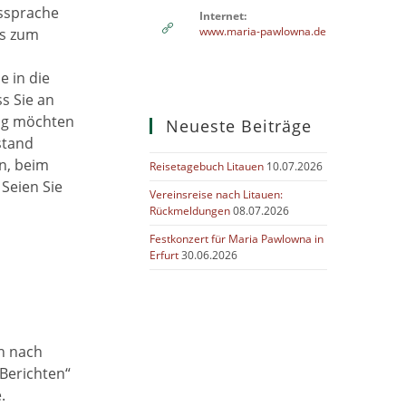
ssprache
your
Internet:
application
www.maria-pawlowna.de
s zum
e in die
s Sie an
ng möchten
Neueste Beiträge
stand
n, beim
Reisetagebuch Litauen
10.07.2026
Seien Sie
Vereinsreise nach Litauen:
Rückmeldungen
08.07.2026
Festkonzert für Maria Pawlowna in
Erfurt
30.06.2026
ch nach
Berichten“
.