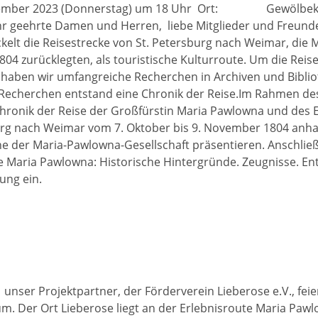
vember 2023 (Donnerstag) um 18 Uhr Ort: Gewölbeke
r geehrte Damen und Herren, liebe Mitglieder und Freund
elt die Reisestrecke von St. Petersburg nach Weimar, die 
804 zurücklegten, als touristische Kulturroute. Um die Reis
 haben wir umfangreiche Recherchen in Archiven und Bibli
r Recherchen entstand eine Chronik der Reise.Im Rahmen des
Chronik der Reise der Großfürstin Maria Pawlowna und des 
sburg nach Weimar vom 7. Oktober bis 9. November 1804 anh
ihe der Maria-Pawlowna-Gesellschaft präsentieren. Anschlie
te Maria Pawlowna: Historische Hintergründe. Zeugnisse. En
tung ein.
unser Projektpartner, der Förderverein Lieberose e.V., feie
. Der Ort Lieberose liegt an der Erlebnisroute Maria Pawl