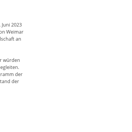
 Juni 2023
 von Weimar
lschaft an
ir würden
egleiten.
ogramm der
stand der