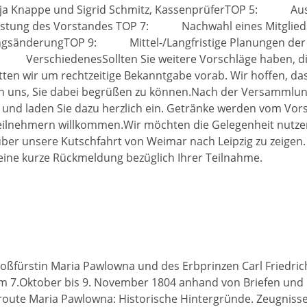
a Knappe und Sigrid Schmitz, KassenprüferTOP 5: Au
stung des Vorstandes TOP 7: Nachwahl eines Mitglied
gsänderungTOP 9: Mittel-/Langfristige Planungen der
10: VerschiedenesSollten Sie weitere Vorschläge haben, di
en wir um rechtzeitige Bekanntgabe vorab. Wir hoffen, das
en uns, Sie dabei begrüßen zu können.Nach der Versammlu
und laden Sie dazu herzlich ein. Getränke werden vom Vor
n Teilnehmern willkommen.Wir möchten die Gelegenheit nutze
r unsere Kutschfahrt von Weimar nach Leipzig zu zeigen. 
eine kurze Rückmeldung bezüglich Ihrer Teilnahme.
roßfürstin Maria Pawlowna und des Erbprinzen Carl Friedri
om 7.Oktober bis 9. November 1804 anhand von Briefen und 
sroute Maria Pawlowna: Historische Hintergründe. Zeugnisse