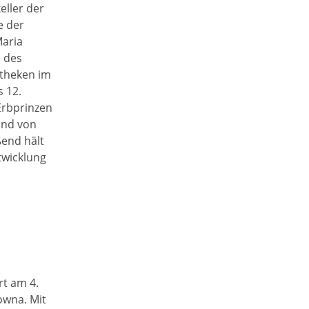
ller der
e der
Maria
e des
otheken im
 12.
Erbprinzen
and von
ßend hält
twicklung
rt am 4.
owna. Mit