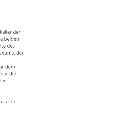
keller der
ie beiden
hte des
useums, der
e
war dem
über die
der
. a. für