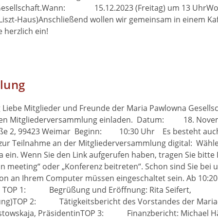
lowna-Gesellschaft.Wann: 15.12.2023 (Freitag) um 
(Liszt-Haus)Anschließend wollen wir gemeinsam in einem Ka
 herzlich ein!
lung
 Liebe Mitglieder und Freunde der Maria Pawlowna Gesellsc
tlichen Mitgliederversammlung einladen. Datum: 18. Nov
2, 99423 Weimar Beginn: 10:30 Uhr Es besteht auch
g zur Teilnahme an der Mitgliederversammlung digital: Wähle
a ein. Wenn Sie den Link aufgerufen haben, tragen Sie bitte 
 meeting“ oder „Konferenz beitreten“. Schon sind Sie bei 
on an Ihrem Computer müssen eingeschaltet sein. Ab 10:20
g TOP 1: Begrüßung und Eröffnung: Rita Seifert,
OP 2: Tätigkeitsbericht des Vorstandes der Maria
skaja, PräsidentinTOP 3: Finanzbericht: Michael Hä