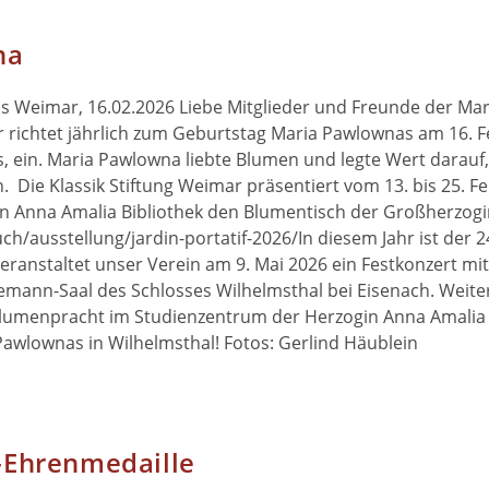
na
 Weimar, 16.02.2026 Liebe Mitglieder und Freunde der Mar
r richtet jährlich zum Geburtstag Maria Pawlownas am 16. 
, ein. Maria Pawlowna liebte Blumen und legte Wert darauf,
Die Klassik Stiftung Weimar präsentiert vom 13. bis 25. F
n Anna Amalia Bibliothek den Blumentisch der Großherzogi
ch/ausstellung/jardin-portatif-2026/In diesem Jahr ist der 2
ranstaltet unser Verein am 9. Mai 2026 ein Festkonzert mi
emann-Saal des Schlosses Wilhelmsthal bei Eisenach. Weiter
Blumenpracht im Studienzentrum der Herzogin Anna Amalia 
Pawlownas in Wilhelmsthal! Fotos: Gerlind Häublein
-Ehrenmedaille