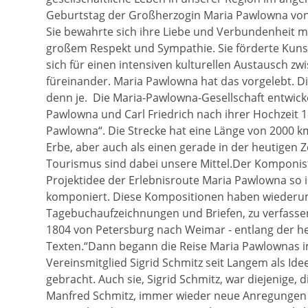
Geburtstag der Großherzogin Maria Pawlowna von
Sie bewahrte sich ihre Liebe und Verbundenheit m
großem Respekt und Sympathie. Sie förderte Kunst
sich für einen intensiven kulturellen Austausch zwi
füreinander. Maria Pawlowna hat das vorgelebt. D
denn je. Die Maria-Pawlowna-Gesellschaft entwicke
Pawlowna und Carl Friedrich nach ihrer Hochzeit 1
Pawlowna“. Die Strecke hat eine Länge von 2000 km
Erbe, aber auch als einen gerade in der heutigen 
Tourismus sind dabei unsere Mittel.Der Komponist
Projektidee der Erlebnisroute Maria Pawlowna so i
komponiert. Diese Kompositionen haben wiederum 
Tagebuchaufzeichnungen und Briefen, zu verfasse
1804 von Petersburg nach Weimar - entlang der he
Texten.“Dann begann die Reise Maria Pawlownas im
Vereinsmitglied Sigrid Schmitz seit Langem als Ide
gebracht. Auch sie, Sigrid Schmitz, war diejenige
Manfred Schmitz, immer wieder neue Anregungen 