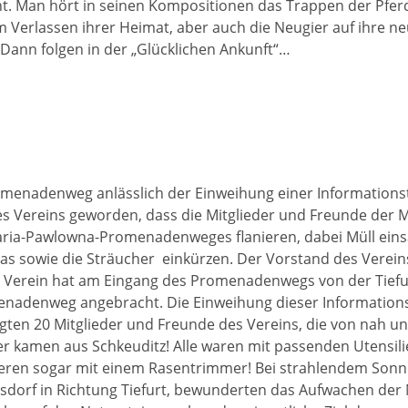
cht. Man hört in seinen Kompositionen das Trappen der Pfer
m Verlassen ihrer Heimat, aber auch die Neugier auf ihre n
 Dann folgen in der „Glücklichen Ankunft“…
omenadenweg anlässlich der Einweihung einer Informationst
res Vereins geworden, dass die Mitglieder und Freunde der M
Maria-Pawlowna-Promenadenweges flanieren, dabei Müll ei
as sowie die Sträucher einkürzen. Der Vorstand des Verein
er Verein hat am Eingang des Promenadenwegs von der Tiefu
nadenweg angebracht. Die Einweihung dieser Informations
lgten 20 Mitglieder und Freunde des Vereins, die von nah un
r kamen aus Schkeuditz! Alle waren mit passenden Utensil
heren sogar mit einem Rasentrimmer! Bei strahlendem Son
orf in Richtung Tiefurt, bewunderten das Aufwachen der 