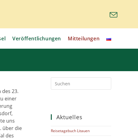
sel
Veröffentlichungen
Mitteilungen
Press
Escape
 des 23.
to
u einer
close
derung
the
search
sdorf,
Aktuelles
panel.
rte uns
. über die
Reisetagebuch Litauen
al des