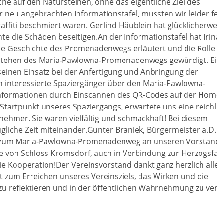
he auf den Natursteinen, ohne das eigentliche Ziel des
eu angebrachten Informationstafel, mussten wir leider fes
raffiti beschmiert waren. Gerlind Häublein hat glücklicherwe
te die Schäden beseitigen.An der Informationstafel hat Irin
 die Geschichte des Promenadenwegs erläutert und die Rolle
tstehen des Maria-Pawlowna-Promenadenwegs gewürdigt. E
seinen Einsatz bei der Anfertigung und Anbringung der
h interessierte Spaziergänger über den Maria-Pawlowna-
Informationen durch Einscannen des QR-Codes auf der Ho
tartpunkt unseres Spaziergangs, erwartete uns eine reichl
lnehmer. Sie waren vielfältig und schmackhaft! Bei diesem
gliche Zeit miteinander.Gunter Braniek, Bürgermeister a.D.
fel zum Maria-Pawlowna-Promenadenweg an unseren Vorstan
te von Schloss Kromsdorf, auch in Verbindung zur Herzogsfa
e Kooperation!Der Vereinsvorstand dankt ganz herzlich all
 zum Erreichen unseres Vereinsziels, das Wirken und die
zu reflektieren und in der öffentlichen Wahrnehmung zu ve