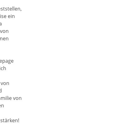
tstellen,
ise ein
a
 von
inen
mepage
ich
 von
d
milie von
en
rstärken!