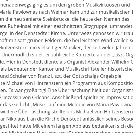
Promenadenwegs ging es um den großen Musikvirtuosen und
Maria Pawlownas nach Weimar kam und zur musikalischen 
n die neu sanierte Steinbrücke, die heute den Namen des
ltete Ruhe-Insel mit einer geschnitzten Sitzgruppe, umrandet
rgel in der Denstedter Kirche. Unterwegs genossen wir tra
aft mit satt grünen Feldern, die bei leichtem Wind Wellen s
tzenstern, ein vielseitiger Musiker, der seit vielen Jahren 
 Unermüdlich spielt er zahlreiche Konzerte an der „Liszt-Org
. Hier in Denstedt diente als Organist Alexander Wilhelm 
e als bedeutender Kantor und Musikschriftsteller historische
und Schüler von Franz Liszt, der Gottschalgs Orgelspiel
ielte Michael von Hintzenstern ein Programm aus Kompositio
n. Es war großartig! Eine Überraschung hielt der Organist 
r Prinzessin von Orleans. Anschließend spielte er Improvisat
r das Gedicht „Musik“ auf eine Melodie von Maria Pawlowna
eitere Überraschung stellte uns Michael von Hintzenstern 
ar Nikolaus I. an die Kirche Denstedt anlässlich seines Besu
estiftet hatte.Mit einem langen Applaus bedankten sich di