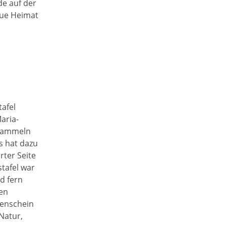
de auf der
eue Heimat
afel
aria-
nsammeln
s hat dazu
rter Seite
tafel war
d fern
ien
nenschein
Natur,