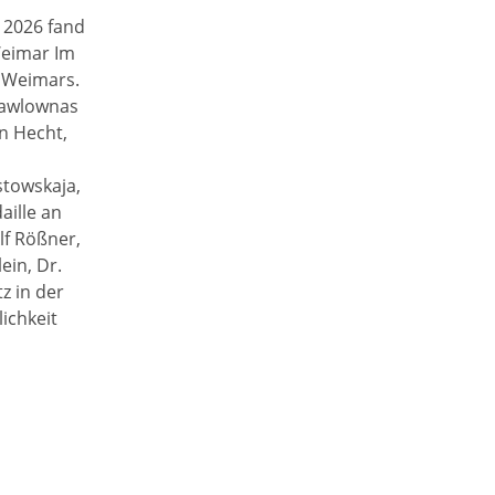
 2026 fand
Weimar Im
e Weimars.
Pawlownas
n Hecht,
stowskaja,
aille an
lf Rößner,
ein, Dr.
z in der
ichkeit