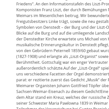
Friedens“. An den Informationstafeln des Liszt-
Komponisten Franz Liszt, der durch Bemühungen 
Weimars im Wesentlichen beitrug. Wir bewunderte
Freigutsbesitzers Linke trägt, sowie die neu gesta
Symbolen von Denstedt – der Burg und der Liszt-O
Blicke auf die Burg und auf die umliegende Landsch
der Denstedter Kirche erwartete uns Michael von Hin
musikalische Erinnerungskultur in Denstedt pflegt.
von den Gebrüdern Peternell 1859/60 gebaut wurde
(1827-1908) und erlangte als „Liszt-Organist“ sowi
Berühmtheit. Gottschalg war ein enger Vertrauter 
außerordentlich schätzte.Auf der „Liszt-Orgel“ sp
uns verschiedene Facetten der Orgel demonstrierte
parat: er rezitierte zuerst das Gedicht „Musik“ de
Weimarer Organisten Johann Gottfried Töpfer übe
Sachsen-Weimar-Eisenach zu diesem Gedicht!Eine w
dem Altar stand ein Kreuz, welches der russische Z
seiner Schwester Maria Pawlowna 1839 in Weimar g