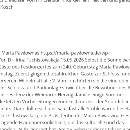
und Michael von Hintzenstern für den lehrreichen und genu
 Kosch
ag Maria Pawlownas https://maria-pawlowna.de/wp-
 Dr. Irina Tschistowskaja 15.05.2026 Selbst die Sonne war
 Gäste des Festkonzertes zum 240. Geburtstag Maria Pawlo
tag. Zuerst gingen die zahlreichen Gäste zur Schloss- un
rverein Wilhelmsthal e.V. Von ihm hörten sie die eine ode
der Schloss- und Parkanlage sowie über die Bewohner des 
merresidenz der Weimarer Herzogsfamilie einige Sommer
l die letzten Vorbereitungen zum Festkonzert: der Soundchec
nts. Dann füllte sich der Saal, fast alle Stühle waren besetz
ina Tschistowskaja, die Präsidentin der Maria-Pawlowna-Gese
ragende Frauenpersönlichkeit, die das kulturelle und das
enden 19. Jh. geprägt hat. Am 16. Februar dieses Jahres war