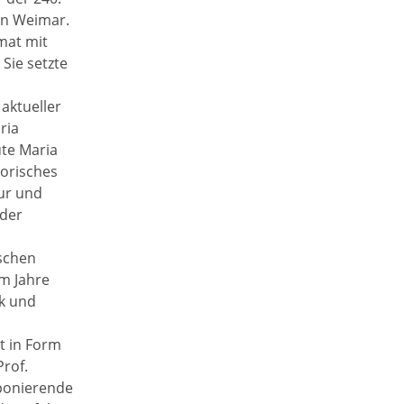
in Weimar.
mat mit
Sie setzte
aktueller
ria
ute Maria
torisches
tur und
 der
schen
m Jahre
ik und
t in Form
Prof.
ponierende