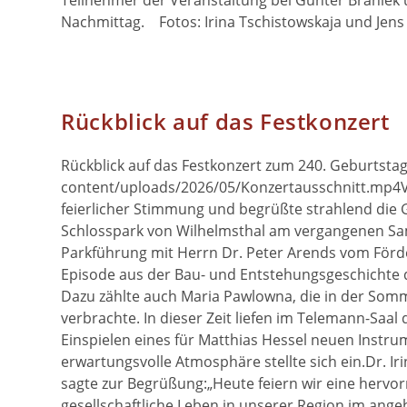
Teilnehmer der Veranstaltung bei Gunter Braniek 
Nachmittag. Fotos: Irina Tschistowskaja und Jens
Rückblick auf das Festkonzert
Rückblick auf das Festkonzert zum 240. Geburtst
content/uploads/2026/05/Konzertausschnitt.mp4Von
feierlicher Stimmung und begrüßte strahlend die
Schlosspark von Wilhelmsthal am vergangenen Sams
Parkführung mit Herrn Dr. Peter Arends vom Förde
Episode aus der Bau- und Entstehungsgeschichte 
Dazu zählte auch Maria Pawlowna, die in der Som
verbrachte. In dieser Zeit liefen im Telemann-Saa
Einspielen eines für Matthias Hessel neuen Instrume
erwartungsvolle Atmosphäre stellte sich ein.Dr. Ir
sagte zur Begrüßung:„Heute feiern wir eine hervor
gesellschaftliche Leben in unserer Region im angeh