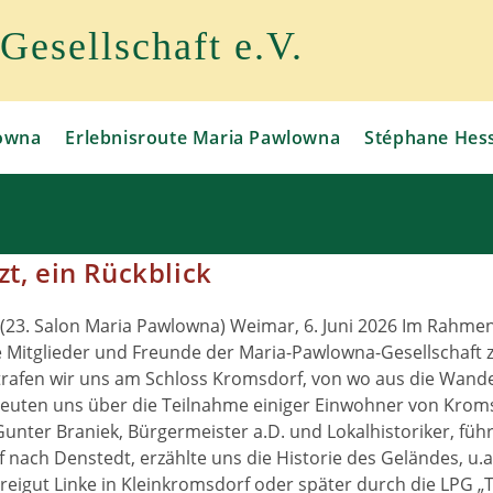
esellschaft e.V.
owna
Erlebnisroute Maria Pawlowna
Stéphane Hes
t, ein Rückblick
 (23. Salon Maria Pawlowna) Weimar, 6. Juni 2026 Im Rahmen
 Mitglieder und Freunde der Maria-Pawlowna-Gesellschaft z
 trafen wir uns am Schloss Kromsdorf, von wo aus die Wan
reuten uns über die Teilnahme einiger Einwohner von Krom
unter Braniek, Bürgermeister a.D. und Lokalhistoriker, füh
ach Denstedt, erzählte uns die Historie des Geländes, u.a
eigut Linke in Kleinkromsdorf oder später durch die LPG „T