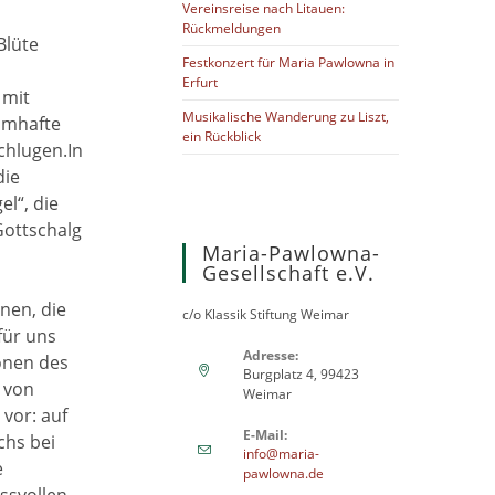
Vereinsreise nach Litauen:
Rückmeldungen
Blüte
Festkonzert für Maria Pawlowna in
Erfurt
 mit
Musikalische Wanderung zu Liszt,
umhafte
ein Rückblick
chlugen.In
die
el“, die
Gottschalg
Maria-Pawlowna-
Gesellschaft e.V.
nen, die
c/o Klassik Stiftung Weimar
für uns
Adresse:
ionen des
Burgplatz 4, 99423
 von
Weimar
vor: auf
E-Mail:
chs bei
info@maria-
e
Opens
pawlowna.de
in