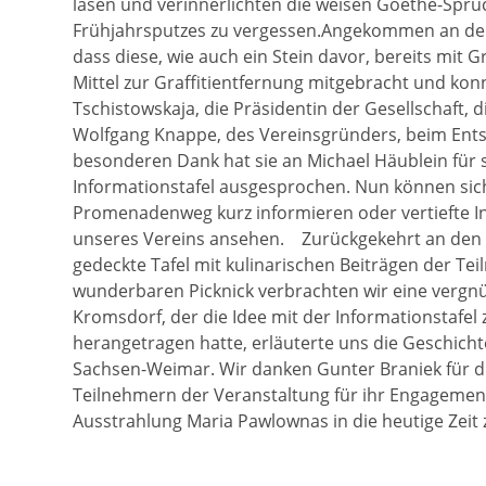
lasen und verinnerlichten die weisen Goethe-Sprüc
Frühjahrsputzes zu vergessen.Angekommen an der n
dass diese, wie auch ein Stein davor, bereits mit G
Mittel zur Graffitientfernung mitgebracht und konn
Tschistowskaja, die Präsidentin der Gesellschaft,
Wolfgang Knappe, des Vereinsgründers, beim En
besonderen Dank hat sie an Michael Häublein für 
Informationstafel ausgesprochen. Nun können sic
Promenadenweg kurz informieren oder vertiefte 
unseres Vereins ansehen. Zurückgekehrt an den S
gedeckte Tafel mit kulinarischen Beiträgen der Tei
wunderbaren Picknick verbrachten wir eine vergnü
Kromsdorf, der die Idee mit der Informationsta
herangetragen hatte, erläuterte uns die Geschich
Sachsen-Weimar. Wir danken Gunter Braniek für di
Teilnehmern der Veranstaltung für ihr Engagement
Ausstrahlung Maria Pawlownas in die heutige Zeit 