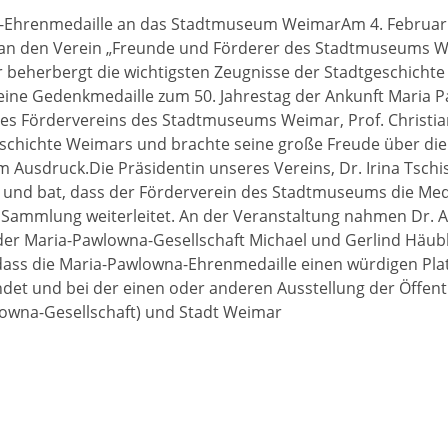
-Ehrenmedaille an das Stadtmuseum WeimarAm 4. Februar
 an den Verein „Freunde und Förderer des Stadtmuseums 
 beherbergt die wichtigsten Zeugnisse der Stadtgeschicht
 eine Gedenkmedaille zum 50. Jahrestag der Ankunft Maria 
des Fördervereins des Stadtmuseums Weimar, Prof. Christia
eschichte Weimars und brachte seine große Freude über die
usdruck.Die Präsidentin unseres Vereins, Dr. Irina Tschi
e und bat, dass der Förderverein des Stadtmuseums die Med
Sammlung weiterleitet. An der Veranstaltung nahmen Dr. A
der Maria-Pawlowna-Gesellschaft Michael und Gerlind Häubl
, dass die Maria-Pawlowna-Ehrenmedaille einen würdigen Plat
 und bei der einen oder anderen Ausstellung der Öffentl
wlowna-Gesellschaft) und Stadt Weimar