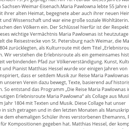
 Sachsen-Weimar-Eisenach.Maria Pawlowna lebte 55 Jahre 
it ihrer alten Heimat, begegnete aber auch ihrer neuen Hei
 und Wissenschaft und war eine große soziale Wohltäterin. 
schen den Völkern ein. Der Schlüssel hierfür ist der Respekt
ieses wichtige Vermächtnis Maria Pawlownas ist heutzutage 
lt die Reisestrecke von St. Petersburg nach Weimar, die Ma
804 zurücklegten, als Kulturroute mit dem Titel „Erlebnisro
. Wir verstehen die Erlebnisroute als ein gemeinsames his
Zeit verbindenden Pfad zur Völkerverständigung. Kunst, Kul
 und Pianist Matthias Hessel wurde vor einigen Jahren von
nspiriert, dass er seitdem Musik zur Reise Maria Pawlownas
unseren Verein dazu bewegt, Texte, basierend auf histori
n. So entstand das Programm „Die Reise Maria Pawlownas i
utigen Erlebnisroute Maria Pawlowna“ als Collage aus Mus
 Jahr 1804 mit Texten und Musik. Diese Collage hat unser
e in sich getragen und in den letzten Monaten als Manuskrip
, die dem ehemaligen Schüler ihres verstorbenen Ehemanns, 
für Kompositionen gegeben hat. Matthias Hessel, der kom