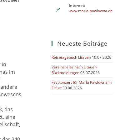
ssvollen
your
Internet:
application
www.maria-pawlowna.de
Neueste Beiträge
Reisetagebuch Litauen
10.07.2026
 in
Vereinsreise nach Litauen:
wnas im
Rückmeldungen
08.07.2026
d
Festkonzert für Maria Pawlowna in
r andere
Erfurt
30.06.2026
Anwesens.
k, das
t, eine
llschaft,
 der 240.