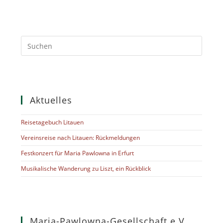
Vereinsreise nach Litauen: Rückmeldungen
Festkonzert für Maria Pawlowna in Erfurt
Musikalische Wanderung zu Liszt, ein Rückblick
Maria-Pawlowna-Gesellschaft e.V.
c/o Klassik Stiftung Weimar
Adresse:
Burgplatz 4, 99423 Weimar
E-Mail:
info@maria-pawlowna.de
Internet:
www.maria-pawlowna.de