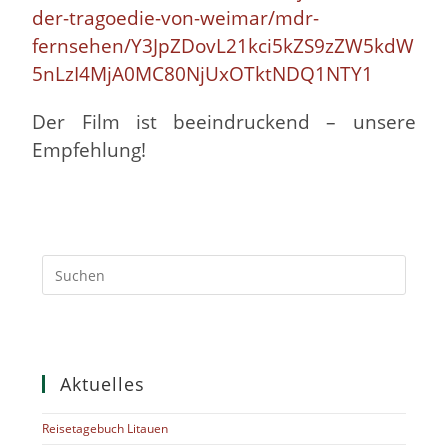
der-tragoedie-von-weimar/mdr-
fernsehen/Y3JpZDovL21kci5kZS9zZW5kdW
5nLzI4MjA0MC80NjUxOTktNDQ1NTY1
Der Film ist beeindruckend – unsere
Empfehlung!
Aktuelles
Reisetagebuch Litauen