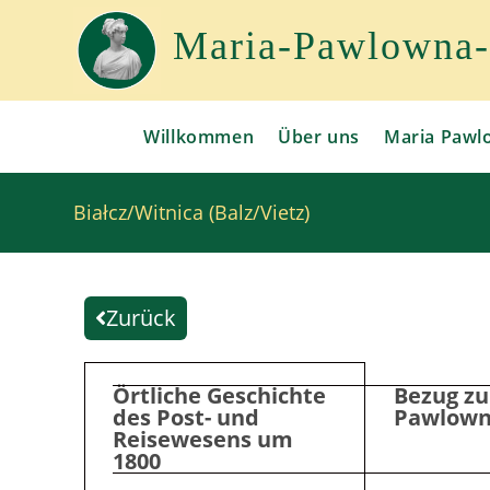
Maria-Pawlowna-G
Willkommen
Über uns
Maria Pawl
Białcz/Witnica (Balz/Vietz)
Zurück
Örtliche Geschichte
Bezug zu
des Post- und
Pawlow
Reisewesens um
1800