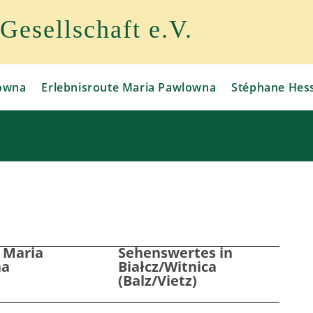
esellschaft e.V.
owna
Erlebnisroute Maria Pawlowna
Stéphane Hes
 Maria
Sehenswertes in
na
Białcz/Witnica
(Balz/Vietz)