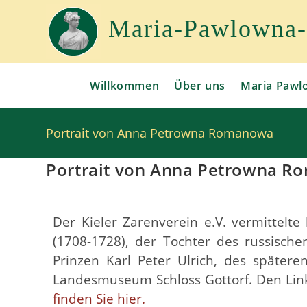
Maria-Pawlowna-G
Willkommen
Über uns
Maria Pawl
Portrait von Anna Petrowna Romanowa
Portrait von Anna Petrowna 
Der Kieler Zarenverein e.V. vermittelt
(1708-1728), der Tochter des russische
Prinzen Karl Peter Ulrich, des spätere
Landesmuseum Schloss Gottorf. Den Lin
finden Sie hier.