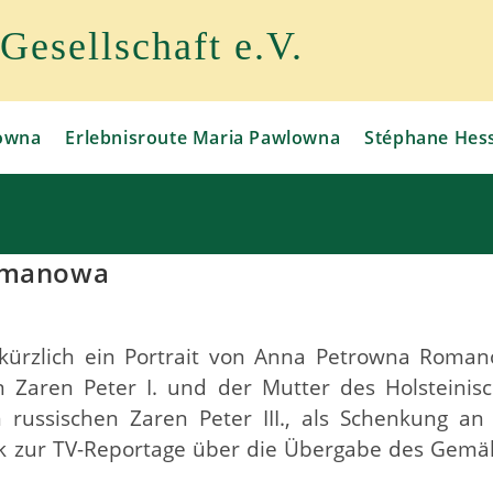
esellschaft e.V.
owna
Erlebnisroute Maria Pawlowna
Stéphane Hes
Romanowa
e kürzlich ein Portrait von Anna Petrowna Roma
n Zaren Peter I. und der Mutter des Holsteinis
n russischen Zaren Peter III., als Schenkung an
k zur TV-Reportage über die Übergabe des Gemä