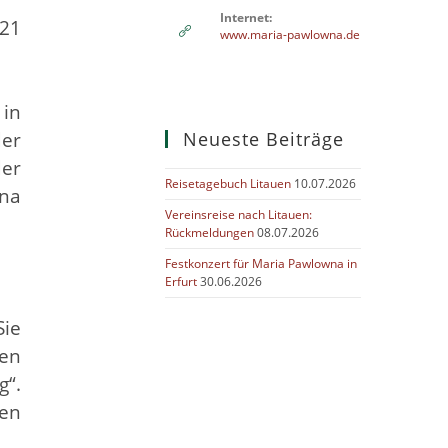
Internet:
021
www.maria-pawlowna.de
 in
der
Neueste Beiträge
der
Reisetagebuch Litauen
10.07.2026
ina
Vereinsreise nach Litauen:
Rückmeldungen
08.07.2026
Festkonzert für Maria Pawlowna in
Erfurt
30.06.2026
Sie
fen
g“.
sen