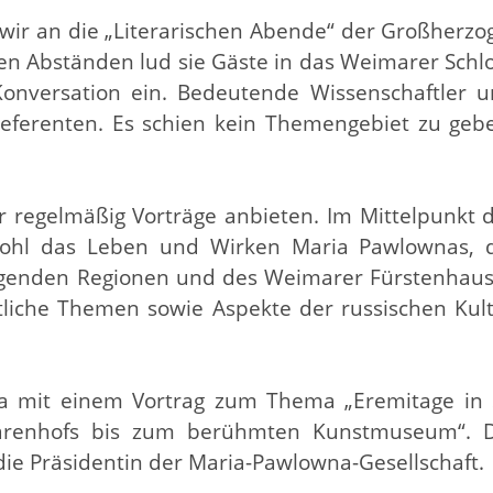
wir an die „Literarischen Abende“ der Großherzo
en Abständen lud sie Gäste in das Weimarer Schl
onversation ein. Bedeutende Wissenschaftler 
Referenten. Es schien kein Themengebiet zu geb
.
ir regelmäßig Vorträge anbieten. Im Mittelpunkt 
wohl das Leben und Wirken Maria Pawlownas, 
egenden Regionen und des Weimarer Fürstenhau
tliche Themen sowie Aspekte der russischen Kul
a mit einem Vortrag zum Thema „Eremitage in 
Zarenhofs bis zum berühmten Kunstmuseum“. 
 die Präsidentin der Maria-Pawlowna-Gesellschaft.