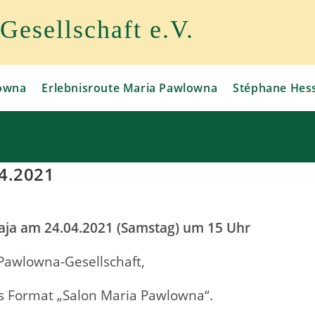
esellschaft e.V.
owna
Erlebnisroute Maria Pawlowna
Stéphane Hes
4.2021
kaja am 24.04.2021 (Samstag) um 15 Uhr
Pawlowna-Gesellschaft,
es Format „Salon Maria Pawlowna“.