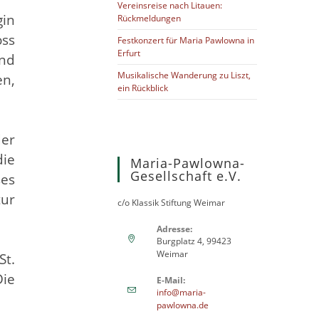
Vereinsreise nach Litauen:
gin
Rückmeldungen
oss
Festkonzert für Maria Pawlowna in
Erfurt
und
Musikalische Wanderung zu Liszt,
en,
ein Rückblick
der
die
Maria-Pawlowna-
Gesellschaft e.V.
ses
tur
c/o Klassik Stiftung Weimar
Adresse:
Burgplatz 4, 99423
Weimar
St.
Die
E-Mail:
info@maria-
pawlowna.de