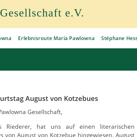
esellschaft e.V.
owna
Erlebnisroute Maria Pawlowna
Stéphane Hes
burtstag August von Kotzebues
 Pawlowna Gesellschaft,
s Riederer, hat uns auf einen literarischen
gs von August von Kotzebue hingewiesen. August