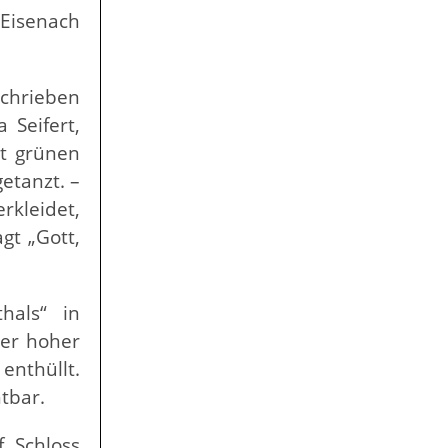
 Eisenach
schrieben
 Seifert,
it grünen
etanzt. –
rkleidet,
gt „Gott,
hals“ in
ter hoher
enthüllt.
tbar.
f Schloss