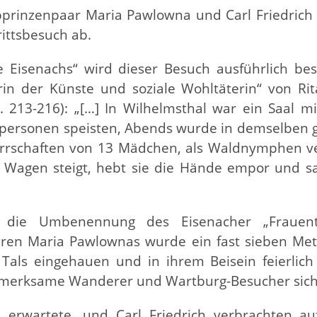
rbprinzenpaar Maria Pawlowna und Carl Friedrich
rittsbesuch ab.
e Eisenachs“ wird dieser Besuch ausführlich be
in der Künste und soziale Wohltäterin“ von Rita
 213-216): „[…] In Wilhelmsthal war ein Saal m
personen speisten, Abends wurde in demselben g
rrschaften von 13 Mädchen, als Waldnymphen ve
Wagen steigt, hebt sie die Hände empor und sa
e die Umbenennung des Eisenacher „Frauent
Ehren Maria Pawlownas wurde ein fast sieben Me
als eingehauen und in ihrem Beisein feierlich 
ufmerksame Wanderer und Wartburg-Besucher sich
 erwartete, und Carl Friedrich verbrachten au