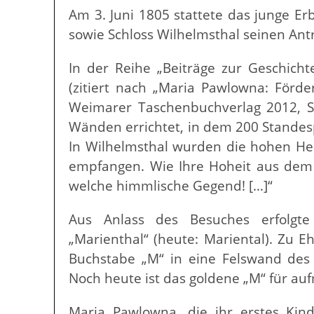
Am 3. Juni 1805 stattete das junge E
sowie Schloss Wilhelmsthal seinen Ant
In der Reihe „Beiträge zur Geschicht
(zitiert nach „Maria Pawlowna: Förder
Weimarer Taschenbuchverlag 2012, S.
Wänden errichtet, in dem 200 Standes
In Wilhelmsthal wurden die hohen He
empfangen. Wie Ihre Hoheit aus dem 
welche himmlische Gegend! […]“
Aus Anlass des Besuches erfolgt
„Marienthal“ (heute: Mariental). Zu 
Buchstabe „M“ in eine Felswand des T
Noch heute ist das goldene „M“ für a
Maria Pawlowna, die ihr erstes Kind