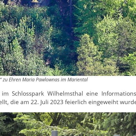
“ zu Ehren Maria Pawlownas im Mariental
 im Schlosspark Wilhelmsthal eine Informations
lt, die am 22. Juli 2023 feierlich eingeweiht wurd