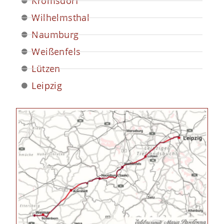
Kromsdorf
Wilhelmsthal
Naumburg
Weißenfels
Lützen
Leipzig